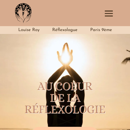
Louise Roy
Réflexologue
Paris 9ème
AU COEUR
DE LA
RÉFLEXOLOGIE