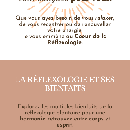
Que vous ayez besoin de
vous relaxer
,
de
vous recentrer
ou de renouveller
votre énergie
,
je vous emmène au
Coeur de la
Réflexologie
.
LA RÉFLEXOLOGIE ET SES
BIENFAITS
Explorez les multiples bienfaits de la
réflexologie plantaire pour une
harmonie
retrouvée entre
corps
et
esprit
.