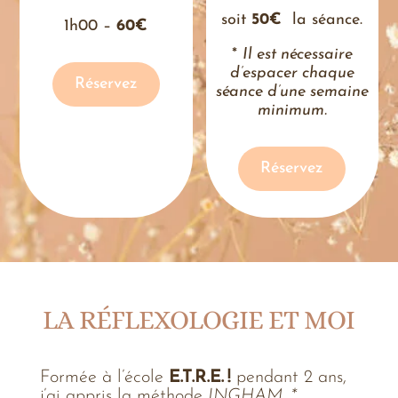
soit
50€
la séance.
1h00 –
60€
*
Il est nécessaire
d’espacer chaque
Réservez
séance d’une semaine
minimum.
Réservez
LA RÉFLEXOLOGIE ET MOI
Formée à l’école
E.T.R.E. !
pendant 2 ans,
j’ai appris la méthode
INGHAM. *